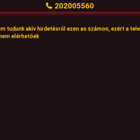
202005560
em tudunk akív hirdetésről ezen as számon, ezért a te
 nem elérhetőek