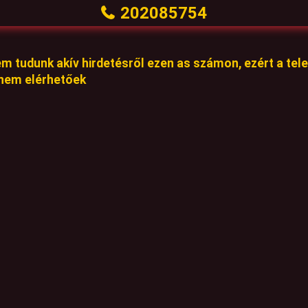
202085754
em tudunk akív hirdetésről ezen as számon, ezért a te
 nem elérhetőek