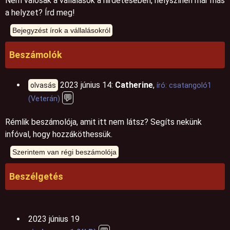
Nem valósak a vállalások a hirdetésében, helyszínen már más
a helyzet? Írd meg!
Beszámolók
2023 június 14:
Catherine
,
olvasás
író: csatangoló1
💬
(Veterán)
Rémlik beszámolója, amit itt nem látsz? Segíts nekünk
infóval, hogy hozzáköthessük.
Beszélgetés
2023 június 19