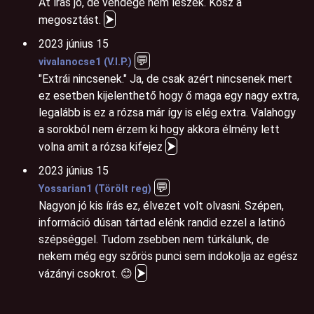
At írás jó, de vendége nem leszek. Kösz a
⮞
megosztást.
2023 június 15
💬
vivalanocse1 (V.I.P.)
"Extrái nincsenek." Ja, de csak azért nincsenek mert
ez esetben kijelenthető hogy ő maga egy nagy extra,
legalább is ez a rózsa már így is elég extra. Valahogy
a sorokból nem érzem ki hogy akkora élmény lett
⮞
volna amit a rózsa kifejez
2023 június 15
💬
Yossarian1 (Törölt reg)
Nagyon jó kis írás ez, élvezet volt olvasni. Szépen,
információ dúsan tártad elénk randid ezzel a latinó
szépséggel. Tudom zsebben nem túrkálunk, de
nekem még egy szőrös punci sem indokolja az egész
⮞
vázányi csokrot. 😊