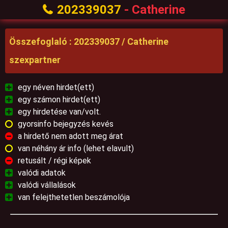
202339037
- Catherine
Összefoglaló : 202339037 / Catherine
szexpartner
egy néven hirdet(ett)
egy számon hirdet(ett)
egy hirdetése van/volt.
gyorsinfo bejegyzés kevés
a hirdető nem adott meg árat
van néhány ár info (lehet elavult)
retusált / régi képek
valódi adatok
valódi vállalások
van felejthetetlen beszámolója