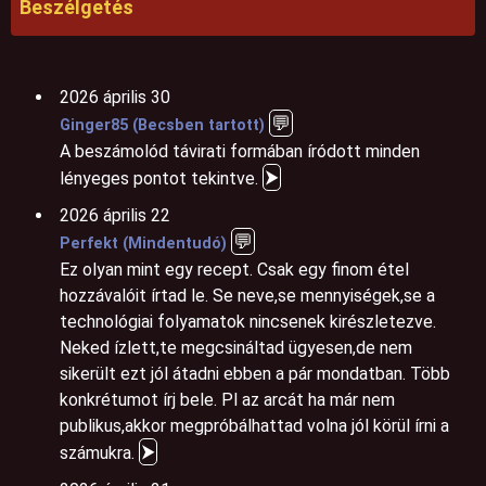
Beszélgetés
2026 április 30
💬
Ginger85 (Becsben tartott)
A beszámolód távirati formában íródott minden
⮞
lényeges pontot tekintve.
2026 április 22
💬
Perfekt (Mindentudó)
Ez olyan mint egy recept. Csak egy finom étel
hozzávalóit írtad le. Se neve,se mennyiségek,se a
technológiai folyamatok nincsenek kirészletezve.
Neked ízlett,te megcsináltad ügyesen,de nem
sikerült ezt jól átadni ebben a pár mondatban. Több
konkrétumot írj bele. Pl az arcát ha már nem
publikus,akkor megpróbálhattad volna jól körül írni a
⮞
számukra.