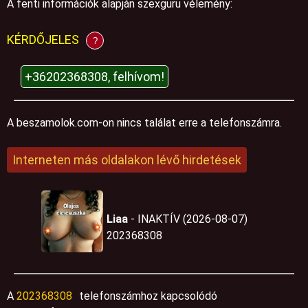
A fenti információk alapján szexguru vélemény:
KÉRDŐJELES
?
+36202368308, felhívom!
A beszamolok.com-on nincs találat erre a telefonszámra.
Interneten más oldalakon lévő hirdetések
Liaa
- INAKTÍV (2026-08-07)
202368308
A
202368308
telefonszámhoz kapcsolódó