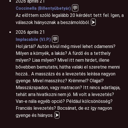
2026 április 21
💬
Coccinella (Billentyűbetyár)
Az előttem szóló legalább 20 kérdést tett fel. Igen, a
⮞
válaszok hiányoznak a beszámolóból.
2026 április 21
💬
Implacabile (V.I.P.)
Hol jártál? Autón kívül még mivel lehet odamenni?
Milyen a környék, a lakás? A fürdő és a tetthely
milyen? Liaa milyen? Mivel itt nem hirdet, illene
bővebben bemutatni, hátha valaki el szeretne menni
hozzá... A masszázs és a levezetés leírása nagyon
gyenge. Mivel masszíroz? Krémmel? Olajjal?
Masszázspadon, vagy matracon? Itt nincs adatlapja,
tehát arra hivatkozni nem jó. Mi volt a levezetés?
Van-e nála egyéb opció? Például kölcsönösség?
Franciás levezetés? Bocsánat, de ez így nagyon
⮞
gyenge és hiányos.