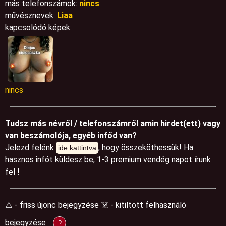
más telefonszámok:
nincs
művésznevek:
Liaa
kapcsolódó képek:
nincs
Tudsz más névről / telefonszámről amin hirdet(ett) vagy
van beszámolója, egyéb infőd van?
Jelezd felénk
, hogy összeköthessük! Ha
ide kattintva
hasznos infót küldesz be, 1-3 premium vendég napot írunk
fel !
⚠️ - friss újonc bejegyzése ☠️ - kitiltott felhasználó
bejegyzése
?