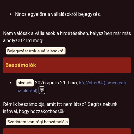
Nincs egyelőre a vállalásokról bejegyzés.
Nem valósak a vállalások a hirdetésében, helyszínen már más
a helyzet? Írd meg!
Beszámolók
2026 április 21:
Liaa
,
olvasás
író: Valter84 (Ismerkedik
💬
az oldallal)
Rémlik beszámolója, amit itt nem látsz? Segíts nekünk
infóval, hogy hozzáköthessük.