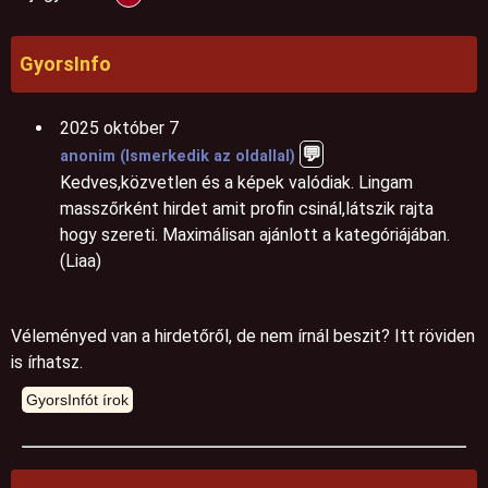
GyorsInfo
2025 október 7
💬️
anonim (Ismerkedik az oldallal)
Kedves,közvetlen és a képek valódiak. Lingam
masszőrként hirdet amit profin csinál,látszik rajta
hogy szereti. Maximálisan ajánlott a kategóriájában.
(Liaa)
Véleményed van a hirdetőről, de nem írnál beszit? Itt röviden
is írhatsz.