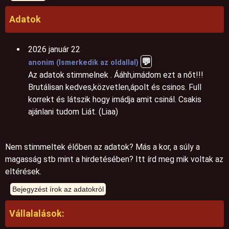
Adatok
2026 január 22
💬️
anonim (Ismerkedik az oldallal)
Az adatok stimmelnek . Ááhh,imádom ezt a nőt!!!
Brutálisan kedves,közvetlen,ápolt és csinos. Full
korrekt és látszik hogy imádja amit csinál. Csakis
ajánlani tudom Liát. (Liaa)
Nem stimmeltek élőben az adatok? Más a kor, a súly a
magasság stb mint a hirdetésében? Itt írd meg mik voltak az
eltérések.
Vállalalások: