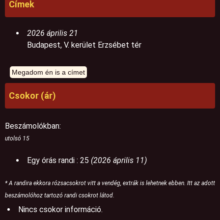
Címek
2026 április 21
Budapest, V. kerület Erzsébet tér
Csokor (ár)
Beszámolókban:
utolsó 15
Egy órás randi : 25
(2026 április 11)
* A randira ekkora rózsacsokrot vitt a vendég, extrák is lehetnek ebben. Itt az adott
beszámolóhoz tartozó randi csokrot látod.
Nincs csokor információ.