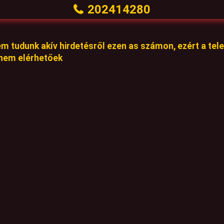
202414280
em tudunk akív hirdetésről ezen as számon, ezért a te
 nem elérhetőek