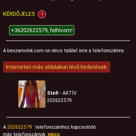
KÉRDŐJELES
?
+36202622579, felhívom!
A beszamolok.com-on nincs találat erre a telefonszámra.
Interneten más oldalakon lévő hirdetések:
Stefi
- AKTÍV
202622579
A
202622579
telefonszámhoz kapcsolódó
más telefonszámok:
nincs