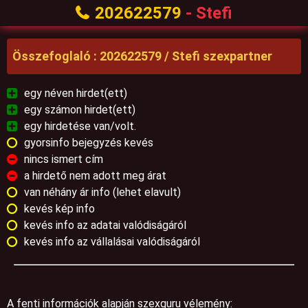
202622579
- Stefi
Összefoglaló : 202622579 / Stefi szexpartner
egy néven hirdet(ett)
egy számon hirdet(ett)
egy hirdetése van/volt.
gyorsinfo bejegyzés kevés
nincs ismert cím
a hirdető nem adott meg árat
van néhány ár info (lehet elavult)
kevés kép info
kevés info az adatai valódiságáról
kevés info az vállalásai valódiságáról
A fenti információk alapján szexguru vélemény: