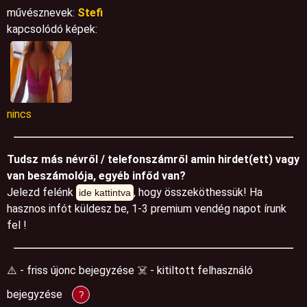
művésznevek:
Stefi
kapcsolódó képek:
nincs
Tudsz más névről / telefonszámről amin hirdet(ett) vagy
van beszámolója, egyéb infőd van?
Jelezd felénk
, hogy összeköthessük! Ha
ide kattintva
hasznos infót küldesz be, 1-3 premium vendég napot írunk
fel !
⚠️ - friss újonc bejegyzése ☠️ - kitiltott felhasználó
bejegyzése
?