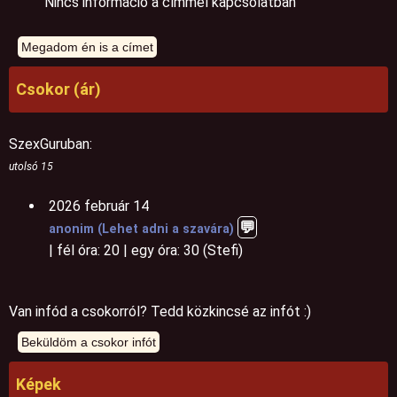
Nincs információ a címmel kapcsolatban
Csokor (ár)
SzexGuruban:
utolsó 15
2026 február 14
💬️
anonim (Lehet adni a szavára)
| fél óra: 20 | egy óra: 30 (Stefi)
Van infód a csokorról? Tedd közkincsé az infót :)
Képek