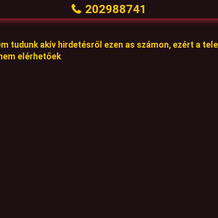
202988741
em tudunk akív hirdetésről ezen as számon, ezért a te
 nem elérhetőek