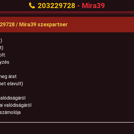
203229728
- Mira39
29728 / Mira39 szexpartner
)
t)
lt.
gyzés
meg árat
het elavult)
valódiságáról
ai valódiságáról
eszámolója