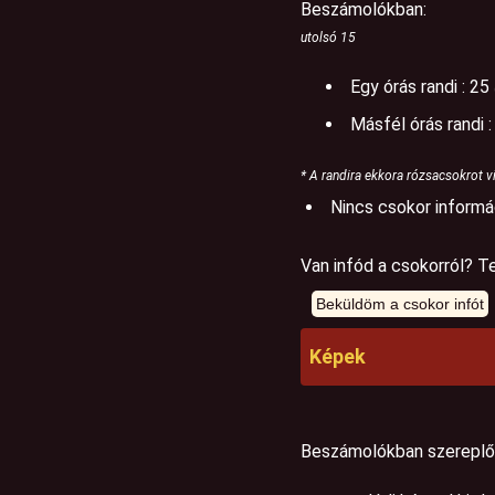
Beszámolókban:
utolsó 15
Egy órás randi : 25
Másfél órás randi 
* A randira ekkora rózsacsokrot vi
Nincs csokor informá
Van infód a csokorról? Te
Képek
Beszámolókban szereplő 