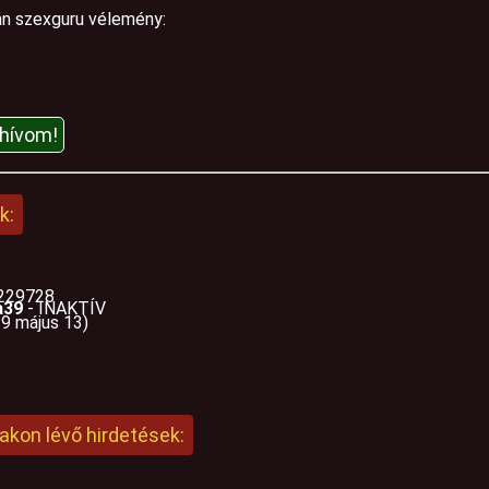
ján szexguru vélemény:
lhívom!
k:
229728
a39
- INAKTÍV
9 május 13)
akon lévő hirdetések: