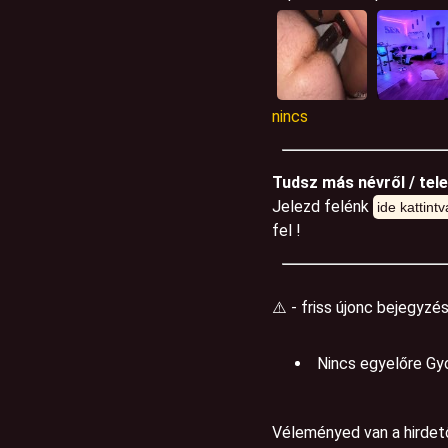
nincs
Tudsz más névről / tel
Jelezd felénk
ide kattintv
fel !
⚠️ - friss újonc bejegyzé
Nincs egyelőre Gy
Véleményed van a hirdetőr