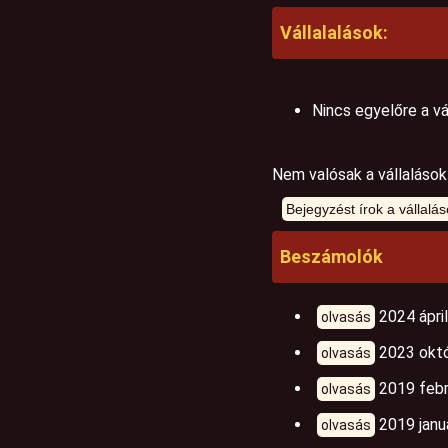
Vállalalások:
Nincs egyelőre a vá
Nem valósak a vállalások
Beszámolók
2024 ápril
olvasás
2023 októ
olvasás
2019 febr
olvasás
2019 janu
olvasás