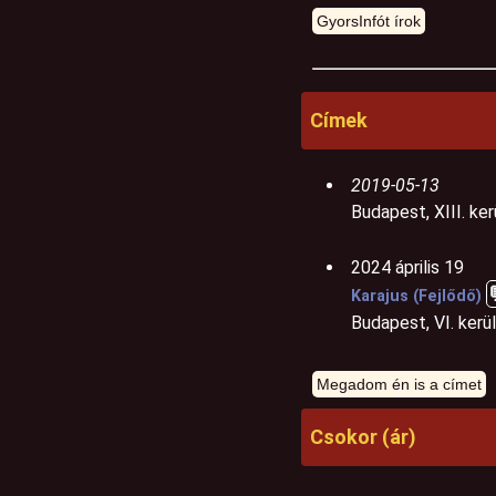
Címek
2019-05-13
Budapest, XIII. ke
2024 április 19
Karajus (Fejlődő)
Budapest, VI. kerü
Csokor (ár)