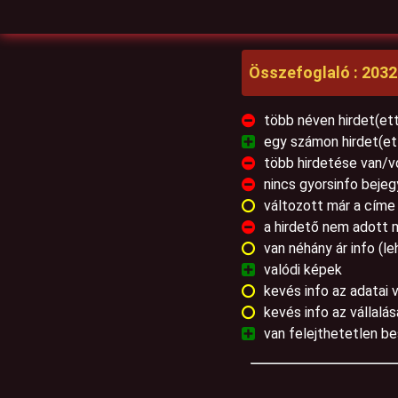
Összefoglaló : 2032
több néven hirdet(ett
egy számon hirdet(et
több hirdetése van/vo
nincs gyorsinfo beje
változott már a címe
a hirdető nem adott 
van néhány ár info (le
valódi képek
kevés info az adatai 
kevés info az vállalás
van felejthetetlen b