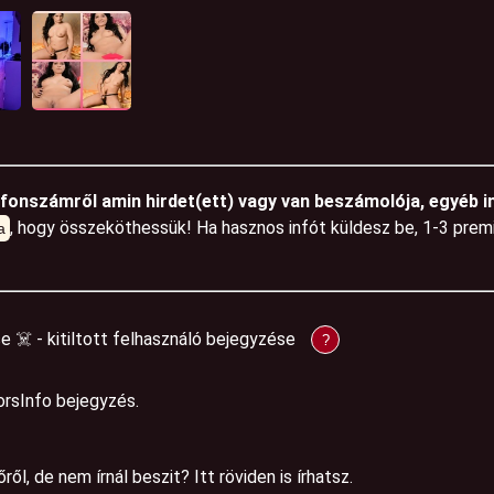
efonszámről amin hirdet(ett) vagy van beszámolója, egyéb i
, hogy összeköthessük! Ha hasznos infót küldesz be, 1-3 pre
a
se ☠️ - kitiltott felhasználó bejegyzése
?
orsInfo bejegyzés.
ől, de nem írnál beszit? Itt röviden is írhatsz.