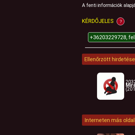
A fenti információk alap
KÉRDŐJELES
?
+36203229728, fe
Ellenőrzött hirdetése
203
Mir
(201
Interneten más oldal