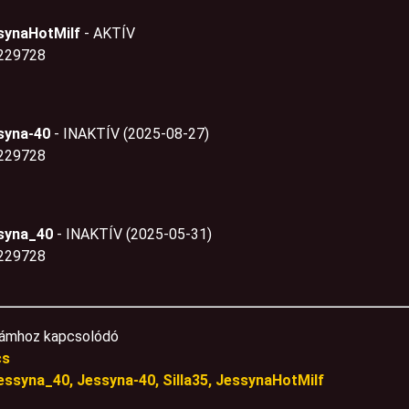
synaHotMilf
- AKTÍV
229728
syna-40
- INAKTÍV (2025-08-27)
229728
syna_40
- INAKTÍV (2025-05-31)
229728
ámhoz kapcsolódó
cs
essyna_40, Jessyna-40, Silla35, JessynaHotMilf