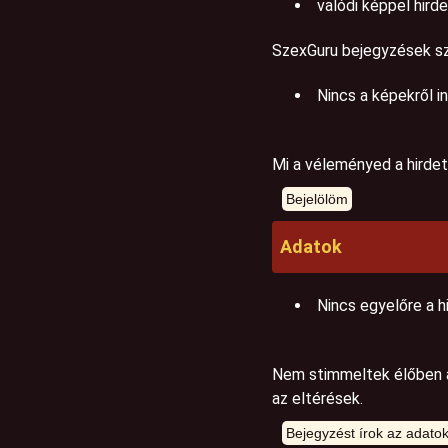
valódi képpel hird
SzexGuru bejegyzések sz
Nincs a képekről i
Mi a véleményed a hirdet
Adatok
Nincs egyelőre a h
Nem stimmeltek élőben az
az eltérések.