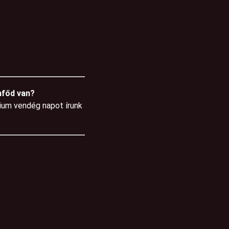
nfőd van?
mium vendég napot írunk