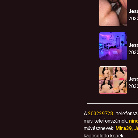
Jes
203
Jes
203
Jes
203
A
203229728
telefonsz
más telefonszámok:
nin
művésznevek:
Mira39, J
kapcsolódó képek: