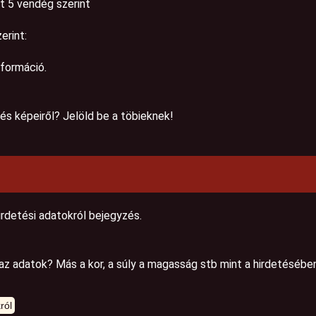
et 5 vendég szerint
erint:
nformáció.
és képeiről? Jelöld be a töbieknek!
irdetési adatokról bejegyzés.
 adatok? Más a kor, a súly a magasság stb mint a hirdetésében