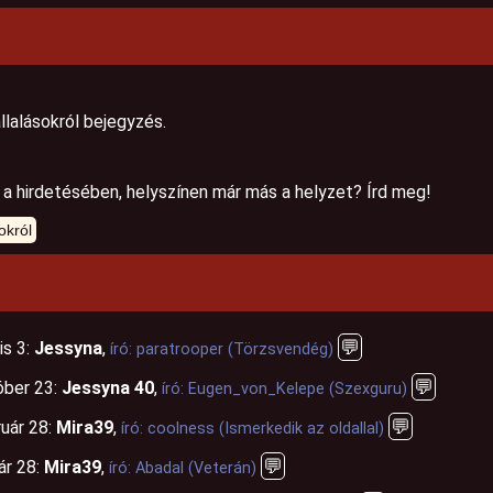
llalásokról bejegyzés.
 a hirdetésében, helyszínen már más a helyzet? Írd meg!
💬
is 3:
Jessyna
,
író: paratrooper (Törzsvendég)
💬
ber 23:
Jessyna 40
,
író: Eugen_von_Kelepe (Szexguru)
💬
uár 28:
Mira39
,
író: coolness (Ismerkedik az oldallal)
💬
ár 28:
Mira39
,
író: Abadal (Veterán)