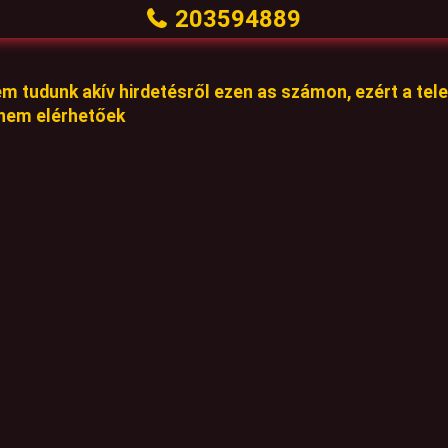
203594889
em tudunk akív hirdetésről ezen as számon, ezért a te
 nem elérhetőek