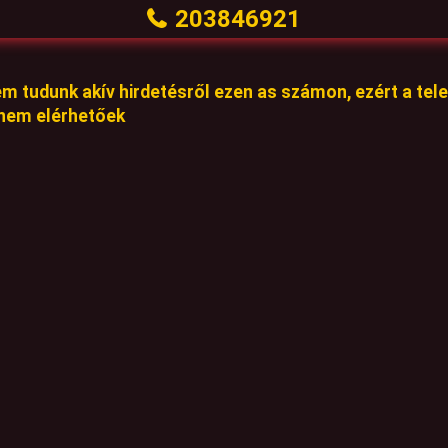
203846921
em tudunk akív hirdetésről ezen as számon, ezért a te
 nem elérhetőek