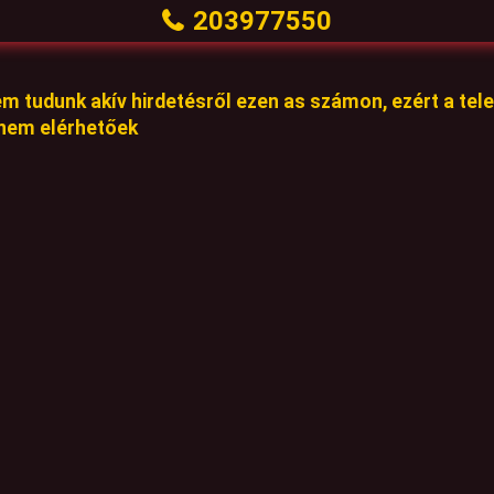
203977550
em tudunk akív hirdetésről ezen as számon, ezért a te
 nem elérhetőek