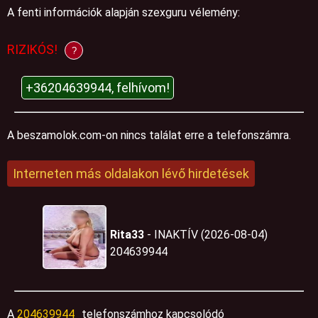
A fenti információk alapján szexguru vélemény:
RIZIKÓS!
?
+36204639944, felhívom!
A beszamolok.com-on nincs találat erre a telefonszámra.
Interneten más oldalakon lévő hirdetések
Rita33
- INAKTÍV (2026-08-04)
204639944
A
204639944
telefonszámhoz kapcsolódó