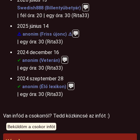
💬
Swedish888 (Billentyűbetyár)
| fél óra: 20 | egy óra: 30 (Rita33)
2025 június 14
💬️
⚠️
anonim (Friss újonc) ⚠️
| egy óra: 30 (Rita33)
2024 december 16
💬️
✔
anonim (Veterán)
| egy óra: 30 (Rita33)
2024 szeptember 28
💬️
✔
anonim (Élő lexikon)
| egy óra: 30 (Rita33)
Van infód a csokorról? Tedd közkincsé az infót :)