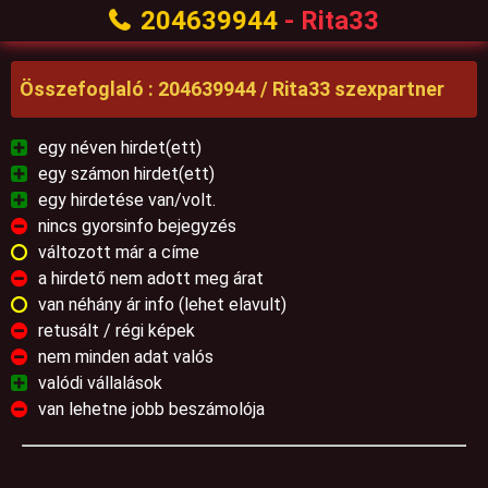
204639944
- Rita33
Összefoglaló : 204639944 / Rita33 szexpartner
egy néven hirdet(ett)
egy számon hirdet(ett)
egy hirdetése van/volt.
nincs gyorsinfo bejegyzés
változott már a címe
a hirdető nem adott meg árat
van néhány ár info (lehet elavult)
retusált / régi képek
nem minden adat valós
valódi vállalások
van lehetne jobb beszámolója