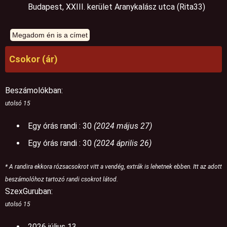
Budapest, XXIII. kerület Aranykalász utca (Rita33)
Csokor (ár)
Beszámolókban:
utolsó 15
Egy órás randi : 30
(2024 május 27)
Egy órás randi : 30
(2024 április 26)
* A randira ekkora rózsacsokrot vitt a vendég, extrák is lehetnek ebben. Itt az adott
beszámolóhoz tartozó randi csokrot látod.
SzexGuruban:
utolsó 15
2026 július 13