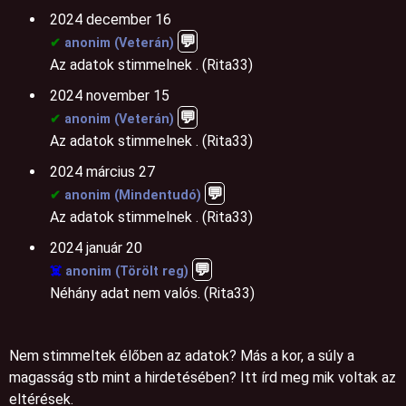
2024 december 16
💬️
✔
anonim (Veterán)
Az adatok stimmelnek . (Rita33)
2024 november 15
💬️
✔
anonim (Veterán)
Az adatok stimmelnek . (Rita33)
2024 március 27
💬️
✔
anonim (Mindentudó)
Az adatok stimmelnek . (Rita33)
2024 január 20
💬️
☠️
anonim (Törölt reg)
Néhány adat nem valós. (Rita33)
Nem stimmeltek élőben az adatok? Más a kor, a súly a
magasság stb mint a hirdetésében? Itt írd meg mik voltak az
eltérések.