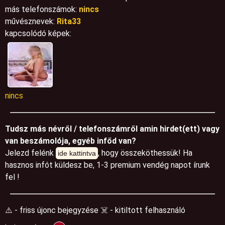
más telefonszámok:
nincs
művésznevek:
Rita33
kapcsolódó képek:
nincs
Tudsz más névről / telefonszámről amin hirdet(ett) vagy
van beszámolója, egyéb infőd van?
Jelezd felénk
, hogy összeköthessük! Ha
ide kattintva
hasznos infót küldesz be, 1-3 premium vendég napot írunk
fel !
⚠️ - friss újonc bejegyzése ☠️ - kitiltott felhasználó