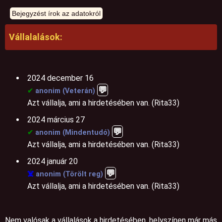
Vállalalások:
2024 december 16
💬️
✔
anonim (Veterán)
Azt vállalja, ami a hirdetésében van. (Rita33)
2024 március 27
💬️
✔
anonim (Mindentudó)
Azt vállalja, ami a hirdetésében van. (Rita33)
2024 január 20
💬️
☠️
anonim (Törölt reg)
Azt vállalja, ami a hirdetésében van. (Rita33)
Nem valósak a vállalások a hirdetésében, helyszínen már más