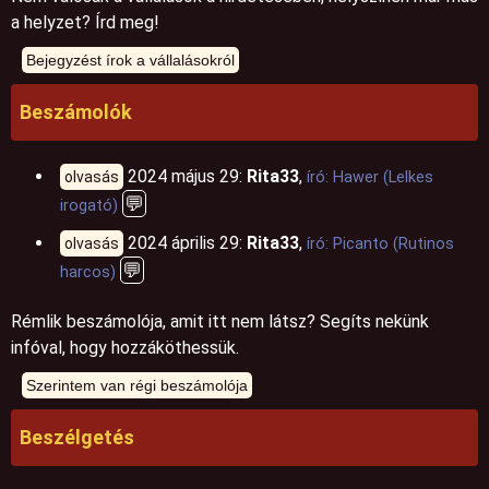
a helyzet? Írd meg!
Beszámolók
2024 május 29:
Rita33
,
olvasás
író: Hawer (Lelkes
💬
irogató)
2024 április 29:
Rita33
,
olvasás
író: Picanto (Rutinos
💬
harcos)
Rémlik beszámolója, amit itt nem látsz? Segíts nekünk
infóval, hogy hozzáköthessük.
Beszélgetés