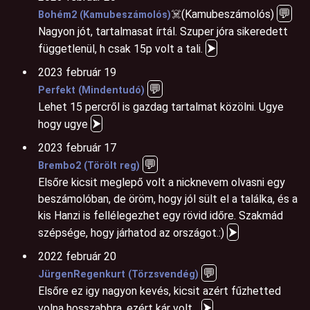
💬
☠️(Kamubeszámolós)
Bohém2 (Kamubeszámolós)
Nagyon jót, tartalmasat írtál. Szuper jóra sikeredett
⮞
függetlenül, h csak 15p volt a tali.
2023 február 19
💬
Perfekt (Mindentudó)
Lehet 15 percről is gazdag tartalmat közölni. Ugye
⮞
hogy ugye
2023 február 17
💬
Brembo2 (Törölt reg)
Elsőre kicsit meglepő volt a nicknevem olvasni egy
beszámolóban, de öröm, hogy jól sült el a találka, és a
kis Hanzi is fellélegezhet egy rövid időre. Szakmád
⮞
szépsége, hogy járhatod az országot.:)
2022 február 20
💬
JürgenRegenkurt (Törzsvendég)
Elsőre ez igy nagyon kevés, kicsit azért fűzhetted
⮞
volna hosszabbra, ezért kár volt...