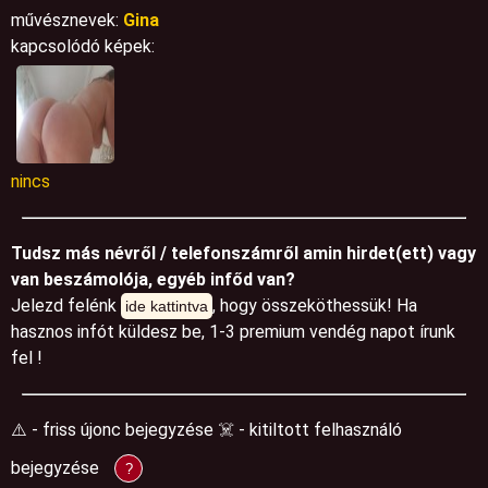
művésznevek:
Gina
kapcsolódó képek:
nincs
Tudsz más névről / telefonszámről amin hirdet(ett) vagy
van beszámolója, egyéb infőd van?
Jelezd felénk
, hogy összeköthessük! Ha
ide kattintva
hasznos infót küldesz be, 1-3 premium vendég napot írunk
fel !
⚠️ - friss újonc bejegyzése ☠️ - kitiltott felhasználó
bejegyzése
?