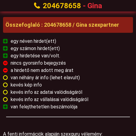
204678658
- Gina
Összefoglaló : 204678658 / Gina szexpartner
egy néven hirdet(ett)
egy számon hirdet(ett)
egy hirdetése van/volt.
nincs gyorsinfo bejegyzés
a hirdető nem adott meg árat
van néhány ár info (lehet elavult)
kevés kép info
kevés info az adatai valódiságáról
kevés info az vállalásai valódiságáról
van felejthetetlen beszámolója
A fenti információk alapján szexguru vélemény: