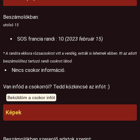
Beszámolókban:
utolsó 15
SOS francia randi : 10
(2023 február 15)
* A randira ekkora rózsacsokrot vitt a vendég, extrák is lehetnek ebben. Itt az adott
beszámolóhoz tartozó randi csokrot látod.
Nincs csokor információ.
Van infód a csokorról? Tedd közkincsé az infót :)
Képek
Beszámolókban szereplő adatok szerint: