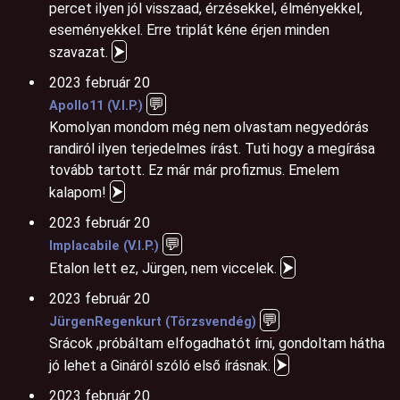
percet ilyen jól visszaad, érzésekkel, élményekkel,
eseményekkel. Erre triplát kéne érjen minden
⮞
szavazat.
2023 február 20
💬
Apollo11 (V.I.P.)
Komolyan mondom még nem olvastam negyedórás
randiról ilyen terjedelmes írást. Tuti hogy a megírása
tovább tartott. Ez már már profizmus. Emelem
⮞
kalapom!
2023 február 20
💬
Implacabile (V.I.P.)
⮞
Etalon lett ez, Jürgen, nem viccelek.
2023 február 20
💬
JürgenRegenkurt (Törzsvendég)
Srácok ,próbáltam elfogadhatót írni, gondoltam hátha
⮞
jó lehet a Gináról szóló első írásnak.
2023 február 20