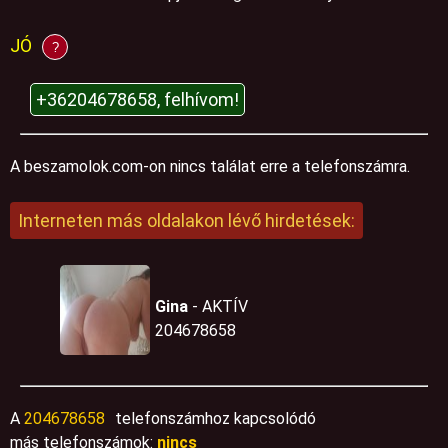
JÓ
?
+36204678658, felhívom!
A beszamolok.com-on nincs találat erre a telefonszámra.
Interneten más oldalakon lévő hirdetések:
Gina
- AKTÍV
204678658
A
204678658
telefonszámhoz kapcsolódó
más telefonszámok:
nincs