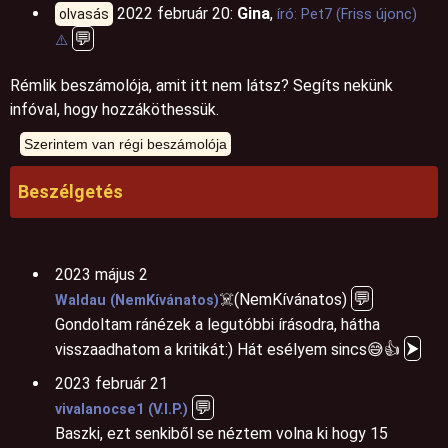
2022 február 20:
Gina
,
olvasás
író: Pet7 (Friss újonc)
💬
⚠️
Rémlik beszámolója, amit itt nem látsz? Segíts nekünk
infóval, hogy hozzáköthessük.
Beszélgetés
2023 május 2
💬
☠️(NemKívánatos)
Waldau (NemKívánatos)
Gondoltam ránézek a legutóbbi írásodra, hátha
⮞
visszaadhatom a kritikát:) Hát esélyem sincs😅👍
2023 február 21
💬
vivalanocse1 (V.I.P.)
Baszki, ezt senkiből se néztem volna ki hogy 15