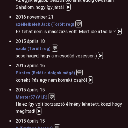
Az egyik legjobb beszámoló amit eddig olvastam.
⮞
Sajnálom, hogy így jártál.
2016 november 21
💬
széllelbéleltJack (Törölt reg)
⮞
Ez tehát nem is masszázs volt. Miért ide írtad le ?
2015 április 18
💬
szuki (Törölt reg)
⮞
sose hagyd, hogy a micsodád vezessen:)
2015 április 16
💬
Pirates (Belát a dolgok mögé)
⮞
korrekt írás egy nem korrekt csajról
2015 április 15
💬
Mester57 (V.I.P.)
Ha ez így volt borzasztó élmény lehetett, köszi hogy
⮞
megírtad!
2015 április 15
💬