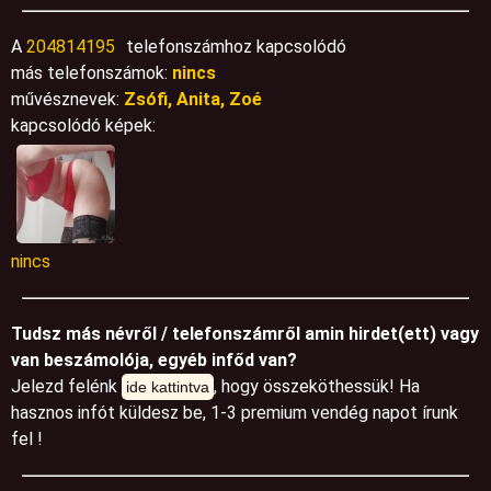
A
204814195
telefonszámhoz kapcsolódó
más telefonszámok:
nincs
művésznevek:
Zsófi, Anita, Zoé
kapcsolódó képek:
nincs
Tudsz más névről / telefonszámről amin hirdet(ett) vagy
van beszámolója, egyéb infőd van?
Jelezd felénk
, hogy összeköthessük! Ha
ide kattintva
hasznos infót küldesz be, 1-3 premium vendég napot írunk
fel !