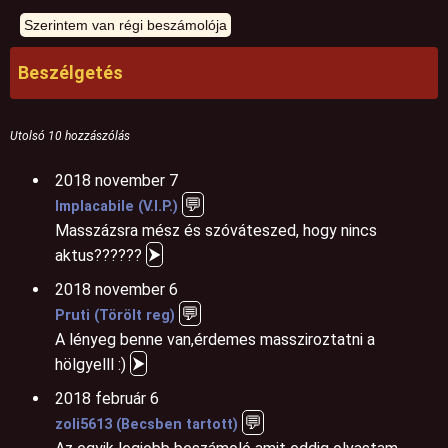
Beszélgetés
Utolsó 10 hozzászólás
2018 november 7
💬
Implacabile (V.I.P.)
Masszázsra mész és szóváteszed, hogy nincs
⮞
aktus??????
2018 november 6
💬
Pruti (Törölt reg)
A lényeg benne van,érdemes massziroztatni a
⮞
hölgyelll :)
2018 február 6
💬
zoli5613 (Becsben tartott)