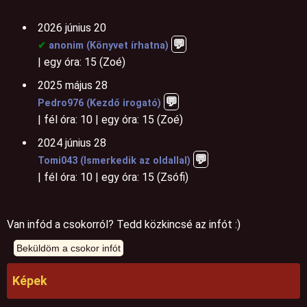
2026 június 20
💬️
✔
anonim (Könyvet írhatna)
| egy óra: 15 (Zoé)
2025 május 28
💬
Pedro976 (Kezdő irogató)
| fél óra: 10 | egy óra: 15 (Zoé)
2024 június 28
💬
Tomi043 (Ismerkedik az oldallal)
| fél óra: 10 | egy óra: 15 (Zsófi)
Van infód a csokorról? Tedd közkincsé az infót :)
Képek