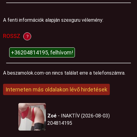
A fenti információk alapján szexguru vélemény:
ROSSZ
?
+36204814195, felhívom!
A beszamolok.com-on nincs találat erre a telefonszámra.
Interneten más oldalakon lévő hirdetések
Zoé
- INAKTÍV (2026-08-03)
204814195