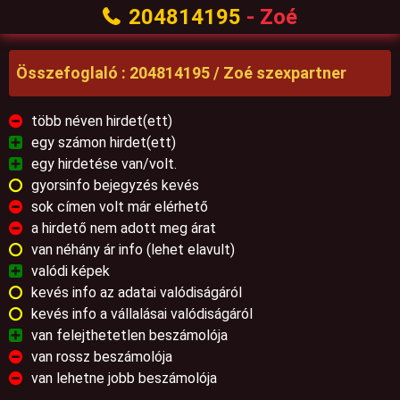
204814195
- Zoé
Összefoglaló : 204814195 / Zoé szexpartner
több néven hirdet(ett)
egy számon hirdet(ett)
egy hirdetése van/volt.
gyorsinfo bejegyzés kevés
sok címen volt már elérhető
a hirdető nem adott meg árat
van néhány ár info (lehet elavult)
valódi képek
kevés info az adatai valódiságáról
kevés info a vállalásai valódiságáról
van felejthetetlen beszámolója
van rossz beszámolója
van lehetne jobb beszámolója