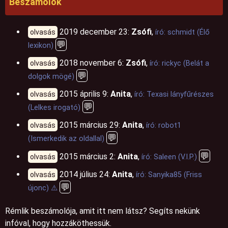
Beszámolók
2019 december 23:
Zsófi
,
olvasás
író: schmidt (Élő
💬
lexikon)
2018 november 6:
Zsófi
,
olvasás
író: rickyc (Belát a
💬
dolgok mögé)
2015 április 9:
Anita
,
olvasás
író: Texasi lányfűrészes
💬
(Lelkes irogató)
2015 március 29:
Anita
,
olvasás
író: robot1
💬
(Ismerkedik az oldallal)
💬
2015 március 2:
Anita
,
olvasás
író: Saleen (V.I.P.)
2014 július 24:
Anita
,
olvasás
író: Sanyika85 (Friss
💬
újonc) ⚠️
Rémlik beszámolója, amit itt nem látsz? Segíts nekünk
infóval, hogy hozzáköthessük.