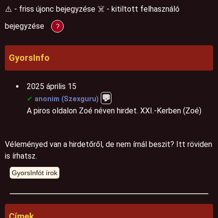
⚠️ - friss újonc bejegyzése ☠️ - kitiltott felhasználó
bejegyzése
?
GyorsInfo
2025 április 15
💬️
✔
anonim (Szexguru)
A piros oldalon Zoé néven hirdet. XXI.-Kerben (Zoé)
Véleményed van a hirdetőről, de nem írnál beszit? Itt röviden
is írhatsz.
Címek