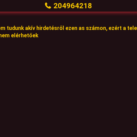
204964218
em tudunk akív hirdetésről ezen as számon, ezért a te
 nem elérhetőek