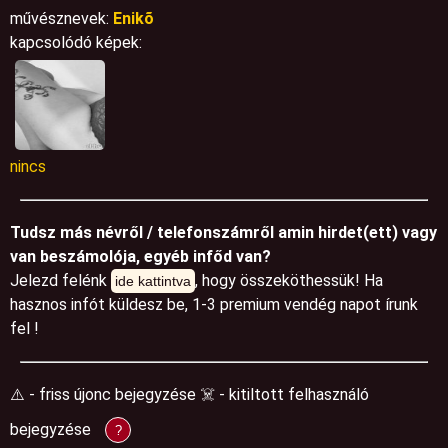
művésznevek:
Enikõ
kapcsolódó képek:
nincs
Tudsz más névről / telefonszámről amin hirdet(ett) vagy
van beszámolója, egyéb infőd van?
Jelezd felénk
, hogy összeköthessük! Ha
ide kattintva
hasznos infót küldesz be, 1-3 premium vendég napot írunk
fel !
⚠️ - friss újonc bejegyzése ☠️ - kitiltott felhasználó
bejegyzése
?