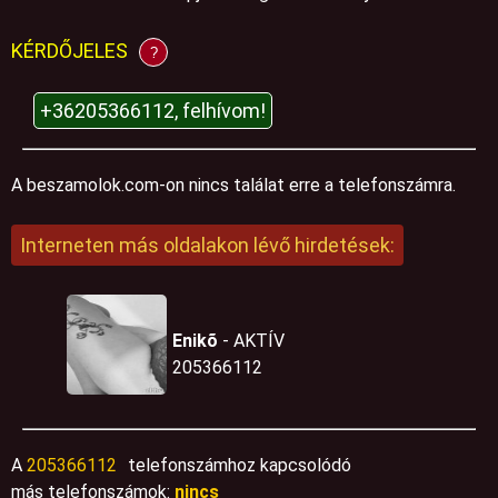
KÉRDŐJELES
?
+36205366112, felhívom!
A beszamolok.com-on nincs találat erre a telefonszámra.
Interneten más oldalakon lévő hirdetések:
Enikõ
- AKTÍV
205366112
A
205366112
telefonszámhoz kapcsolódó
más telefonszámok:
nincs