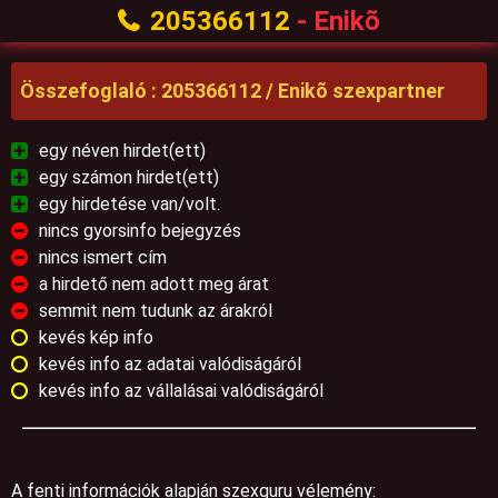
205366112
- Enikõ
Összefoglaló : 205366112 / Enikõ szexpartner
egy néven hirdet(ett)
egy számon hirdet(ett)
egy hirdetése van/volt.
nincs gyorsinfo bejegyzés
nincs ismert cím
a hirdető nem adott meg árat
semmit nem tudunk az árakról
kevés kép info
kevés info az adatai valódiságáról
kevés info az vállalásai valódiságáról
A fenti információk alapján szexguru vélemény: