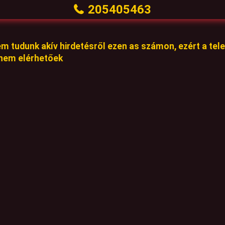
205405463
em tudunk akív hirdetésről ezen as számon, ezért a te
 nem elérhetőek