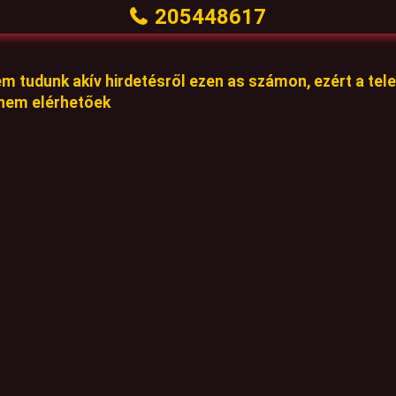
205448617
em tudunk akív hirdetésről ezen as számon, ezért a te
 nem elérhetőek