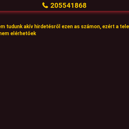
205541868
em tudunk akív hirdetésről ezen as számon, ezért a te
 nem elérhetőek