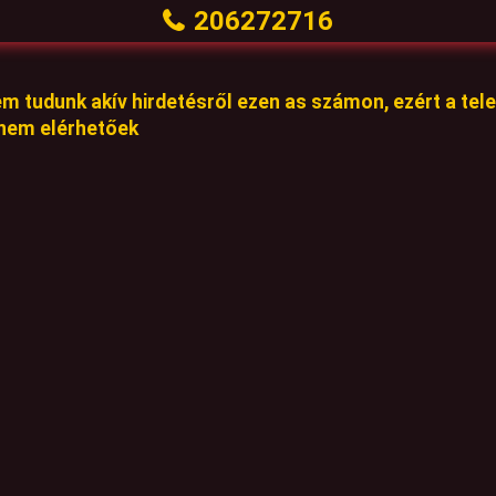
206272716
em tudunk akív hirdetésről ezen as számon, ezért a te
 nem elérhetőek