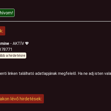
lhívom!
k:
smine
- AKTÍV 💖
378771
ább a hirdetésre
fenti linken található adatlapjának megfelelő. Ha ne adj isten val
akon lévő hirdetések: