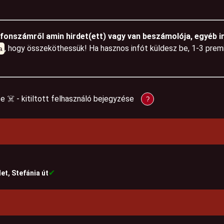
efonszámről amin hirdet(ett) vagy van beszámolója, egyéb i
, hogy összeköthessük! Ha hasznos infót küldesz be, 1-3 pre
a
se ☠️ - kitiltott felhasználó bejegyzése
?
✔
et, Stefánia út