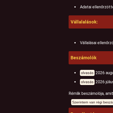
Adatai ellenőrzött
Vállalalások:
Vállalásai ellenőr
Beszámolók
2026 augu
olvasás
2026 júliu
olvasás
Rémlik beszámolója, amit