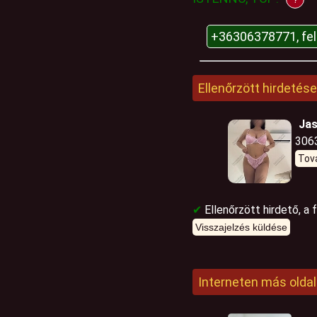
+36306378771, fe
Ellenőrzött hirdetése
Ja
306
Tov
✔
Ellenőrzött hirdető, a 
Visszajelzés küldése
Interneten más oldal