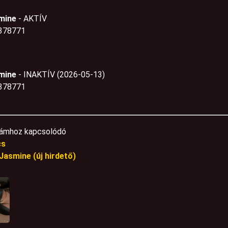
mine
- AKTÍV
378771
mine
- INAKTÍV (2026-05-13)
378771
ámhoz kapcsolódó
cs
Jasmine (új hirdető)