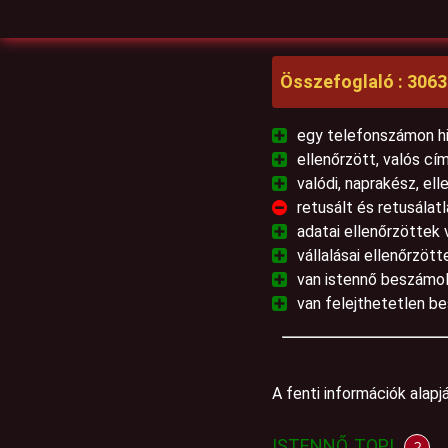
Összefoglaló : 306
egy telefonszámon hi
ellenőrzött, valós cí
valódi, naprakész, ell
retusált és retusálat
adatai ellenőrzöttek
vállalásai ellenőrzö
van istennő beszámol
van felejthetetlen b
A fenti információk alap
ISTENNŐ, TOP!
?