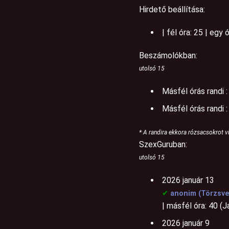
Hirdető beállítása:
| fél óra: 25 | egy 
Beszámolókban:
utolsó 15
Másfél órás randi 
Másfél órás randi 
* A randira ekkora rózsacsokrot vi
SzexGuruban:
utolsó 15
2026 január 13
✔
anonim (Törzsv
| másfél óra: 40 (
2026 január 9