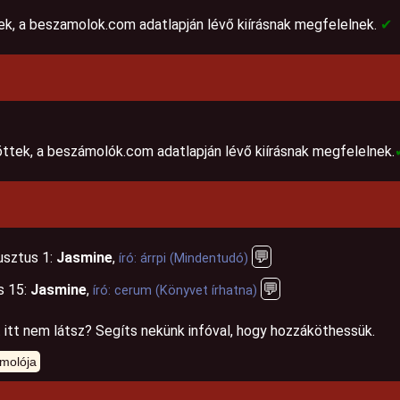
ek, a beszamolok.com adatlapján lévő kiírásnak megfelelnek.
✔
zöttek, a beszámolók.com adatlapján lévő kiírásnak megfelelnek.
💬
sztus 1:
Jasmine
,
író: árrpi (Mindentudó)
💬
s 15:
Jasmine
,
író: cerum (Könyvet írhatna)
 itt nem látsz? Segíts nekünk infóval, hogy hozzáköthessük.