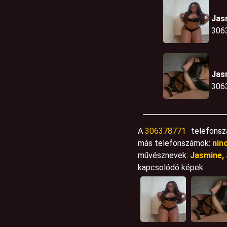
Jas
306
Jas
306
A
306378771
telefonsz
más telefonszámok:
nin
művésznevek:
Jasmine, 
kapcsolódó képek: