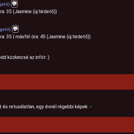
💬️
gató)
óra: 35 (Jasmine (új hirdető))
💬
ogató)
óra: 35 | másfél óra: 45 (Jasmine (új hirdető))
dd közkincsé az infót :)
 és retusálatlan, egy évnél régebbi képek
✔