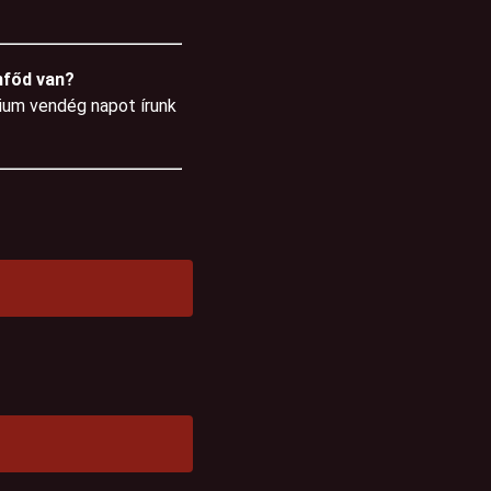
nfőd van?
mium vendég napot írunk