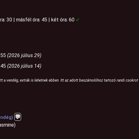
óra: 30 | másfél óra: 45 | két óra: 60
✔
: 55
(2026 július 29)
: 45
(2026 július 14)
tt a vendég, extrák is lehetnek ebben. Itt az adott beszámolóhoz tartozó randi csokrot 
💬️
endég)
Jasmine)