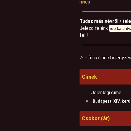
nincs
Tudsz más névről / tel
Jelezd felénk
ide kattintv
fel !
⚠️ - friss újonc bejegyzé
Címek
Jelenlegi címe :
Budapest, XIV. kerül
Csokor (ár)