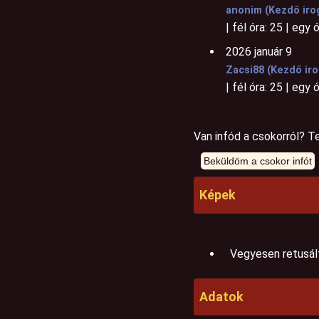
anonim (Kezdő iro
| fél óra: 25 | egy 
2026 január 9
Zacsi88 (Kezdő ir
| fél óra: 25 | egy 
Van infód a csokorról? Te
Képek
Vegyesen retusált
Adatok