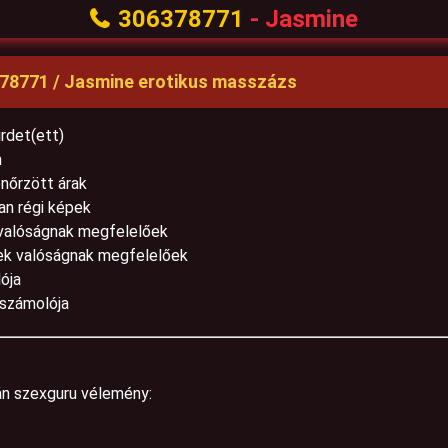
306378771
- Jasmine
378771 / Jasmine erotikus masszázs
rdet(ett)
m
enőrzött árak
lan régi képek
 valóságnak megfelelőek
ttek valóságnak megfelelőek
ója
eszámolója
ján szexguru vélemény: