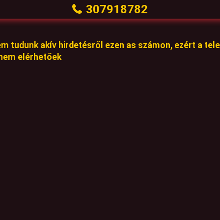
307918782
em tudunk akív hirdetésről ezen as számon, ezért a te
 nem elérhetőek